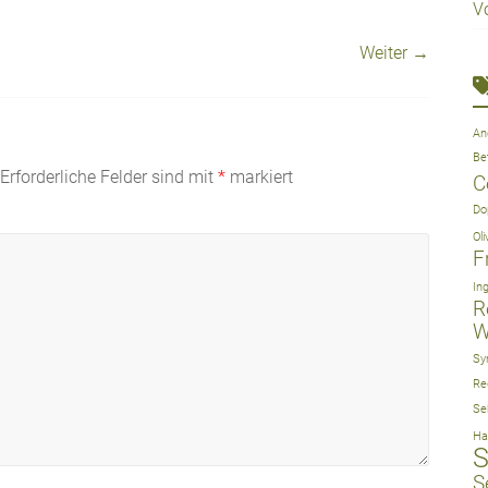
V
Weiter →
An
Be
Erforderliche Felder sind mit
*
markiert
C
Do
Ol
F
In
R
W
Sy
Re
Se
Ha
S
S