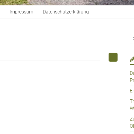
Impressum
Datenschutzerklärung
D
P
E
T
W
Z
O