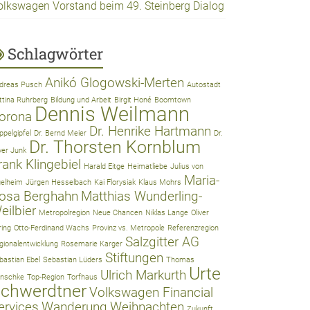
olkswagen Vorstand beim 49. Steinberg Dialog
Schlagwörter
Anikó Glogowski-Merten
dreas Pusch
Autostadt
ttina Ruhrberg
Bildung und Arbeit
Birgit Honé
Boomtown
Dennis Weilmann
orona
Dr. Henrike Hartmann
ppelgipfel
Dr. Bernd Meier
Dr.
Dr. Thorsten Kornblum
iver Junk
rank Klingebiel
Harald Eitge
Heimatliebe
Julius von
Maria-
gelheim
Jürgen Hesselbach
Kai Florysiak
Klaus Mohrs
osa Berghahn
Matthias Wunderling-
eilbier
Metropolregion
Neue Chancen
Niklas Lange
Oliver
ring
Otto-Ferdinand Wachs
Provinz vs. Metropole
Referenzregion
Salzgitter AG
gionalentwicklung
Rosemarie Karger
Stiftungen
bastian Ebel
Sebastian Lüders
Thomas
Urte
Ulrich Markurth
nschke
Top-Region
Torfhaus
chwerdtner
Volkswagen Financial
ervices
Wanderung
Weihnachten
Zukunft