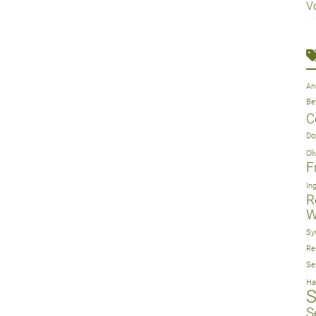
V
An
Be
C
Do
Ol
F
In
R
W
Sy
Re
Se
Ha
S
S