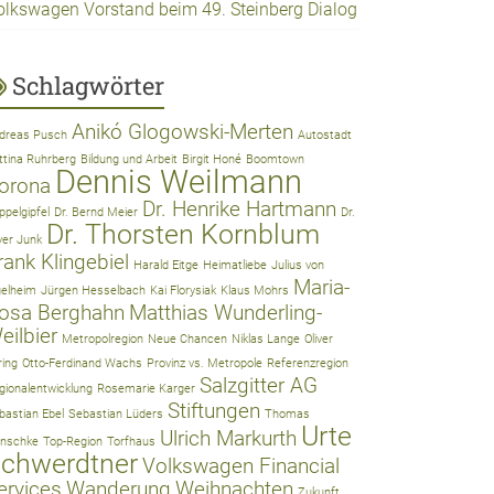
olkswagen Vorstand beim 49. Steinberg Dialog
Schlagwörter
Anikó Glogowski-Merten
dreas Pusch
Autostadt
ttina Ruhrberg
Bildung und Arbeit
Birgit Honé
Boomtown
Dennis Weilmann
orona
Dr. Henrike Hartmann
ppelgipfel
Dr. Bernd Meier
Dr.
Dr. Thorsten Kornblum
iver Junk
rank Klingebiel
Harald Eitge
Heimatliebe
Julius von
Maria-
gelheim
Jürgen Hesselbach
Kai Florysiak
Klaus Mohrs
osa Berghahn
Matthias Wunderling-
eilbier
Metropolregion
Neue Chancen
Niklas Lange
Oliver
ring
Otto-Ferdinand Wachs
Provinz vs. Metropole
Referenzregion
Salzgitter AG
gionalentwicklung
Rosemarie Karger
Stiftungen
bastian Ebel
Sebastian Lüders
Thomas
Urte
Ulrich Markurth
nschke
Top-Region
Torfhaus
chwerdtner
Volkswagen Financial
ervices
Wanderung
Weihnachten
Zukunft