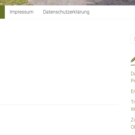
Impressum
Datenschutzerklärung
D
P
E
T
W
Z
O