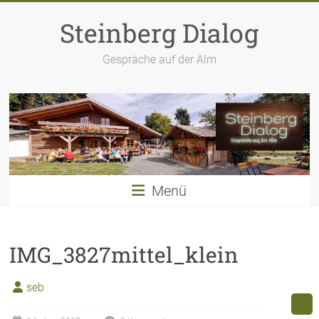
Zum
Inhalt
Steinberg Dialog
springen
Gespräche auf der Alm
Menü
IMG_3827mittel_klein
seb