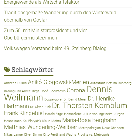
Energiewende als Wirtschaftsfaktor
Traditionsgemäße Wanderung durch den Winterwald
oberhalb von Goslar
Zum 50. mit Ministerpräsident und vier
Oberbürgermeister/innen
Volkswagen Vorstand beim 49. Steinberg Dialog
Schlagwörter
Anikó Glogowski-Merten
Andreas Pusch
Autostadt
Bettina Ruhrberg
Dennis
Corona
Bildung und Arbeit
Birgit Honé
Boomtown
Weilmann
Dr. Henrike
Doppelgipfel
Dr. Bernd Meier
Dr. Thorsten Kornblum
Hartmann
Dr. Oliver Junk
Frank Klingebiel
Harald Eitge
Heimatliebe
Julius von Ingelheim
Jürgen
Maria-Rosa Berghahn
Hesselbach
Kai Florysiak
Klaus Mohrs
Matthias Wunderling-Weilbier
Metropolregion
Neue Chancen
Niklas Lange
Oliver Syring
Otto-Ferdinand Wachs
Provinz vs. Metropole