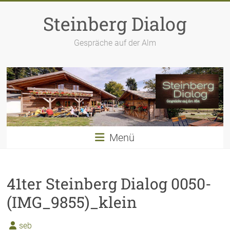
Zum
Inhalt
Steinberg Dialog
springen
Gespräche auf der Alm
Menü
41ter Steinberg Dialog 0050-
(IMG_9855)_klein
seb