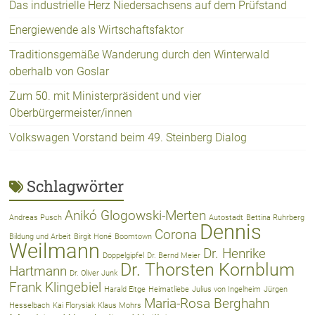
Das industrielle Herz Niedersachsens auf dem Prüfstand
Energiewende als Wirtschaftsfaktor
Traditionsgemäße Wanderung durch den Winterwald
oberhalb von Goslar
Zum 50. mit Ministerpräsident und vier
Oberbürgermeister/innen
Volkswagen Vorstand beim 49. Steinberg Dialog
Schlagwörter
Anikó Glogowski-Merten
Andreas Pusch
Autostadt
Bettina Ruhrberg
Dennis
Corona
Bildung und Arbeit
Birgit Honé
Boomtown
Weilmann
Dr. Henrike
Doppelgipfel
Dr. Bernd Meier
Dr. Thorsten Kornblum
Hartmann
Dr. Oliver Junk
Frank Klingebiel
Harald Eitge
Heimatliebe
Julius von Ingelheim
Jürgen
Maria-Rosa Berghahn
Hesselbach
Kai Florysiak
Klaus Mohrs