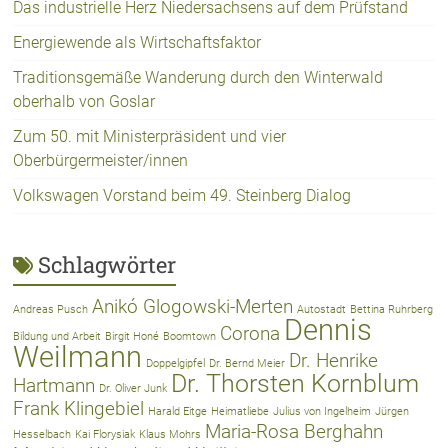
Das industrielle Herz Niedersachsens auf dem Prüfstand
Energiewende als Wirtschaftsfaktor
Traditionsgemäße Wanderung durch den Winterwald
oberhalb von Goslar
Zum 50. mit Ministerpräsident und vier
Oberbürgermeister/innen
Volkswagen Vorstand beim 49. Steinberg Dialog
Schlagwörter
Anikó Glogowski-Merten
Andreas Pusch
Autostadt
Bettina Ruhrberg
Dennis
Corona
Bildung und Arbeit
Birgit Honé
Boomtown
Weilmann
Dr. Henrike
Doppelgipfel
Dr. Bernd Meier
Dr. Thorsten Kornblum
Hartmann
Dr. Oliver Junk
Frank Klingebiel
Harald Eitge
Heimatliebe
Julius von Ingelheim
Jürgen
Maria-Rosa Berghahn
Hesselbach
Kai Florysiak
Klaus Mohrs