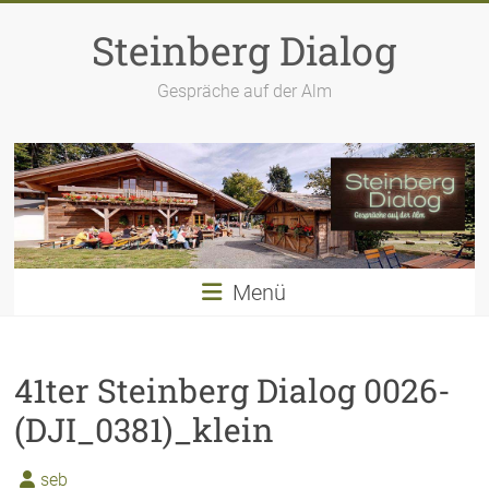
Zum
Inhalt
Steinberg Dialog
springen
Gespräche auf der Alm
Menü
41ter Steinberg Dialog 0026-
(DJI_0381)_klein
seb